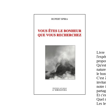
Livre 
l'expé
propos
Qu'est
nature
le bon
C'est 
invita
notre 
partag
Et c'e
Quel m
Les le