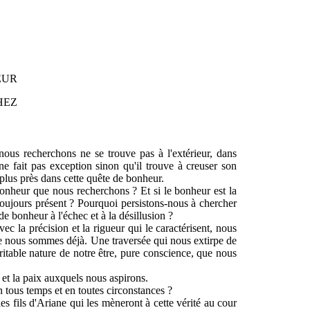
EUR
HEZ
ous recherchons ne se trouve pas à l'extérieur, dans
ne fait pas exception sinon qu'il trouve à creuser son
plus près dans cette quête de bonheur.
nheur que nous recherchons ? Et si le bonheur est la
toujours présent ? Pourquoi persistons-nous à chercher
 de bonheur à l'échec et à la désillusion ?
ec la précision et la rigueur qui le caractérisent, nous
 nous sommes déjà. Une traversée qui nous extirpe de
ritable nature de notre être, pure conscience, que nous
 et la paix auxquels nous aspirons.
 tous temps et en toutes circonstances ?
 les fils d'Ariane qui les mèneront à cette vérité au cour