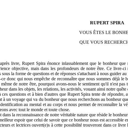
RUPERT SPIRA
VOUS ÊTES LE BONH
QUE VOUS RECHERC
après livre, Rupert Spira énonce inlassablement que le bonheur que n
rience objective, mais dans les profondeurs de notre être. Ce livre-ci 
 sous la forme de questions et de réponses s'attachant à nous guider au 
-ce donc qui nous empêche de reconnaître que nous sommes déjà le bo
 même de notre être, pourquoi avons-nous le sentiment qu'il n'est pas 
heur dans les objets, les relations, les activités, vouant ainsi notre quête
à ces questions et à bien d'autres que Rupert Spira tente de répondre, av
nt à un voyage qui va du bonheur que nous recherchons au bonheur que
identification au mental et au corps et nous permet de reconnaître la vé
eons avec tout le monde et toute chose.
st dans la reconnaissance de notre véritable nature que réside le bonheur
eilleur espoir que celui de savoir que ce bonheur nous est accessible en
cteurs et lectrices ouvert(e)s à cette possibilité trouveront dans ce livre