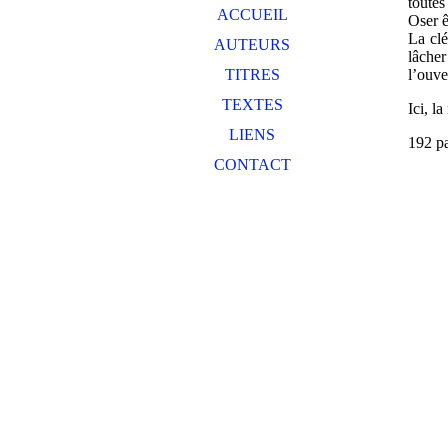
toutes
ACCUEIL
Oser ê
La clé
AUTEURS
lâcher
l’ouve
TITRES
TEXTES
Ici, l
LIENS
192 p
CONTACT