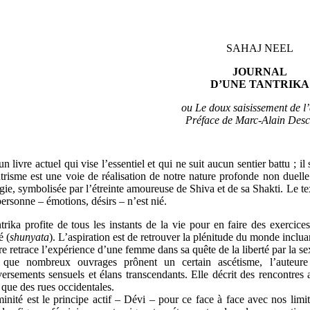
SAHAJ NEEL
JOURNAL
D’UNE TANTRIKA
ou Le doux saisissement de 
Préface de Marc-Alain Des
un livre actuel qui vise l’essentiel et qui ne suit aucun sentier battu ; i
trisme est une voie de réalisation de notre nature profonde non duelle.
gie, symbolisée par l’étreinte amoureuse de Shiva et de sa Shakti. Le te
personne – émotions, désirs – n’est nié.
trika profite de tous les instants de la vie pour en faire des exercic
é (
shunyata
). L’aspiration est de retrouver la plénitude du monde inclua
re retrace l’expérience d’une femme dans sa quête de la liberté par la se
 que nombreux ouvrages prônent un certain ascétisme, l’auteure 
ersements sensuels et élans transcendants. Elle décrit des rencontres 
 que des rues occidentales.
inité est le principe actif – Dévi – pour ce face à face avec nos limite