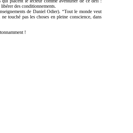
s qui placent le lecteur comme aventurier de ce défi :
e libérer des conditionnements.
s enseignements de Daniel Odier). “Tout le monde veut
on ne touché pas les choses en pleine conscience, dans
e étonnamment !