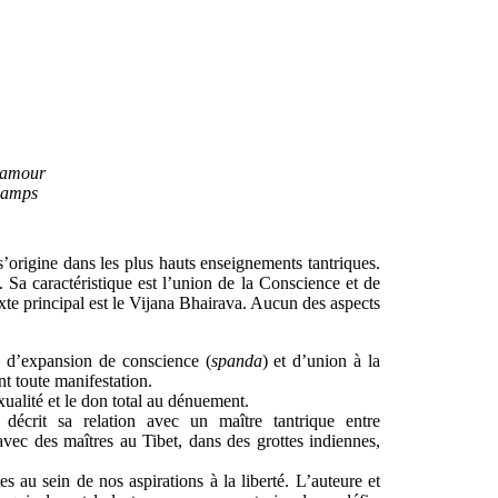
l’amour
camps
l s’origine dans les plus hauts enseignements tantriques.
 Sa caractéristique est l’union de la Conscience et de
xte principal est le Vijana Bhairava. Aucun des aspects
es d’expansion de conscience (
spanda
) et d’union à la
nt toute manifestation.
xualité et le don total au dénuement.
décrit sa relation avec un maître tantrique entre
avec des maîtres au Tibet, dans des grottes indiennes,
s au sein de nos aspirations à la liberté. L’auteure et