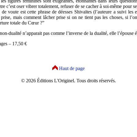
 les figures féminines sont exigeantes, étonnantes dans leurs question
tre c’est oser vibrer totalement, refuser de se cacher à soi-même pour s
 de voute est cette phrase de déesses Shivaïtes (l’auteure a suivi le
 prise, mais comment lâcher prise si on ne tient pas les choses, si l’
rture totale du Cœur ?”
a non-dualité n’apparait pas comme l’inverse de la dualité, elle l’épous
ages – 17,50 €
Haut de page
© 2026 Éditions L'Originel. Tous droits réservés.