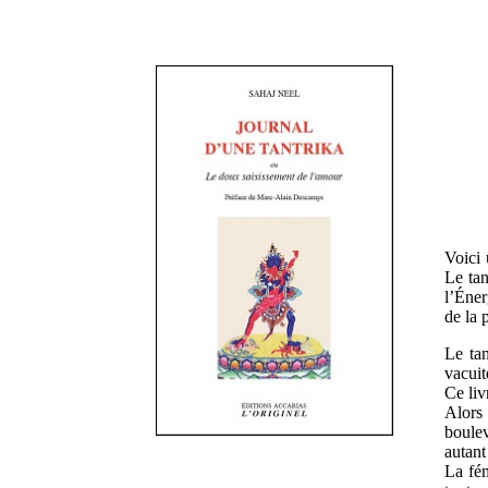
Voici 
Le tan
l’Éner
de la 
Le tan
vacuit
Ce liv
Alors
boulev
autant
La fém