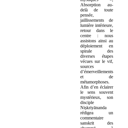
Absorption au-
delà de toute
pensée,
jaillissements de
lumière intérieure,
retour dans le
centre : nous
assistons ainsi au
déploiement en
spirale des
diverses étapes
vécues sur le vif,
sources
d’émerveillements
et de
métamorphoses.
Afin d’en éclairer
le sens souvent
mystérieux, son
disciple
Niṣkriyānanda
rédigea un
commentaire
sanskrit des