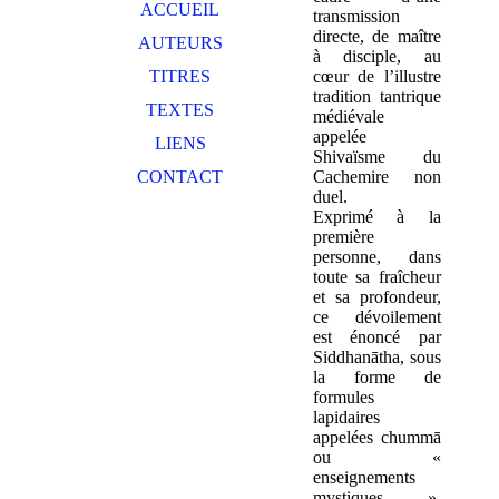
ACCUEIL
transmission
directe, de maître
AUTEURS
à disciple, au
TITRES
cœur de l’illustre
tradition tantrique
TEXTES
médiévale
appelée
LIENS
Shivaïsme du
CONTACT
Cachemire non
duel.
Exprimé à la
première
personne, dans
toute sa fraîcheur
et sa profondeur,
ce dévoilement
est énoncé par
Siddhanātha, sous
la forme de
formules
lapidaires
appelées chummā
ou «
enseignements
mystiques »,