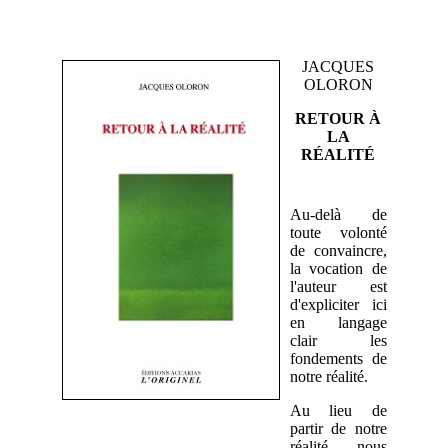
JACQUES
OLORON
RETOUR À
LA
RÉALITÉ
Au-delà de
toute volonté
de convaincre,
la vocation de
l'auteur est
d'expliciter ici
en langage
clair les
fondements de
notre réalité.
Au lieu de
partir de notre
réalité, nous