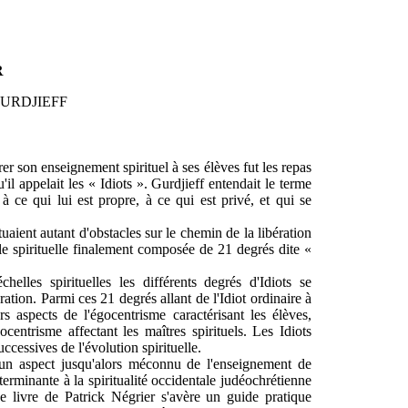
R
GURDJIEFF
r son enseignement spirituel à ses élèves fut les repas
'il appelait les « Idiots ». Gurdjieff entendait le terme
à ce qui lui est propre, à ce qui est privé, et qui se
uaient autant d'obstacles sur le chemin de la libération
elle spirituelle finalement composée de 21 degrés dite «
chelles spirituelles les différents degrés d'Idiots se
ration. Parmi ces 21 degrés allant de l'Idiot ordinaire à
rs aspects de l'égocentrisme caractérisant les élèves,
centrisme affectant les maîtres spirituels. Les Idiots
ccessives de l'évolution spirituelle.
t un aspect jusqu'alors méconnu de l'enseignement de
terminante à la spiritualité occidentale judéochrétienne
 Le livre de Patrick Négrier s'avère un guide pratique