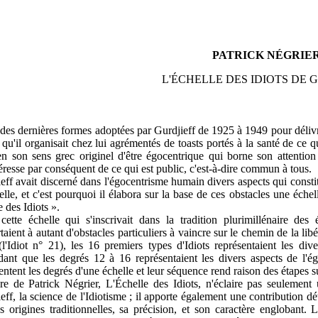
PATRICK NÉGRIE
L'ÉCHELLE DES IDIOTS DE 
des dernières formes adoptées par Gurdjieff de 1925 à 1949 pour délivre
s qu'il organisait chez lui agrémentés de toasts portés à la santé de ce qu
en son sens grec originel d'être égocentrique qui borne son attention 
éresse par conséquent de ce qui est public, c'est-à-dire commun à tous.
eff avait discerné dans l'égocentrisme humain divers aspects qui constit
uelle, et c'est pourquoi il élabora sur la base de ces obstacles une éch
e des Idiots ».
ette échelle qui s'inscrivait dans la tradition plurimillénaire des é
taient à autant d'obstacles particuliers à vaincre sur le chemin de la libé
l'Idiot n° 21), les 16 premiers types d'Idiots représentaient les dive
ant que les degrés 12 à 16 représentaient les divers aspects de l'égo
entent les degrés d'une échelle et leur séquence rend raison des étapes su
re de Patrick Négrier, L'Échelle des Idiots, n'éclaire pas seulemen
eff, la science de l'Idiotisme ; il apporte également une contribution dé
s origines traditionnelles, sa précision, et son caractère englobant.