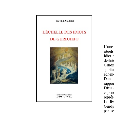
L'une 
rituel
Idiot 
désint
Gurdji
spirit
échell
Dans c
rappor
Dieu (
cepend
représ
Le liv
Gurdji
par se