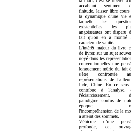
la mort, c'est se libérer d'
accablant sentiment 
finitude, laisser libre cours
la dynamique d'une vie 
laquelle les questio
existentielles les pl
angoissantes ont disparu 
fait qu'on en a montré 
caractère de vanité.
L'intérêt majeur du livre e
de livrer, sur un sujet souve
noyé dans les représentatio
conventionnelles une pens
longuement mûrie du fait 
s'être confrontée a
représentations de l'ailleur
Inde, Chine. En ce sens 
contribue à l'analyse, 
l'éclaircissement, 
paradigme confus de not
époque, o
l'incompréhension de la mo
a atteint des sommets.
Véhicule d’une pens
profonde, cet ouvra