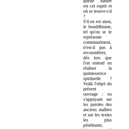
quelle nature
est cet esprit et
où se trouve-t-il
?
S'il en est ainsi,
le bouddhisme,
tel qu'on se le
représente
communément,
n'est-il pas à
reconsidérer,
dès lors que
l'on entend en
réaliser la
quintessence
spirituelle ?
Voilà l'objet du
présent
ouvrage : en
s'appuyant sur
les paroles des
anciens maîtres
et sur les textes
les plus
pénétrants,