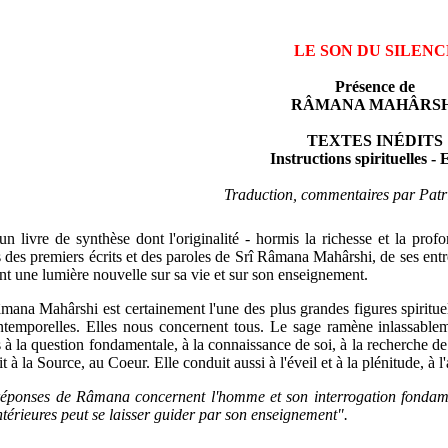
LE SON DU SILENC
Présence de
RÂMANA MAHÂRSH
TEXTES INÉDITS
Instructions spirituelles - 
Traduction, commentaires par Pat
un livre de synthèse dont l'originalité - hormis la richesse et la prof
s des premiers écrits et des paroles de Srî Râmana Mahârshi, de ses ent
t une lumière nouvelle sur sa vie et sur son enseignement.
mana Mahârshi est certainement l'une des plus grandes figures spiritu
ntemporelles. Elles nous concernent tous. Le sage ramène inlassableme
 à la question fondamentale, à la connaissance de soi, à la recherche de
t à la Source, au Coeur. Elle conduit aussi à l'éveil et à la plénitude, à 
réponses de Râmana concernent l'homme et son interrogation fondamen
ntérieures peut se laisser guider par son enseignement".