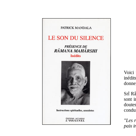
Voici 
inédit
donnen
Srî Râ
sont i
doutes
condui
"Les 
paix i