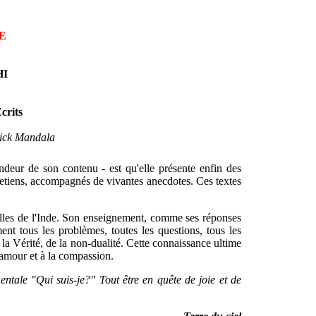
E
I
Ecrits
rick Mandala
ondeur de son contenu - est qu'elle présente enfin des
retiens, accompagnés de vivantes anecdotes. Ces textes
elles de l'Inde. Son enseignement, comme ses réponses
nt tous les problèmes, toutes les questions, tous les
 la Vérité, de la non-dualité. Cette connaissance ultime
l'amour et à la compassion.
tale "Qui suis-je?" Tout être en quête de joie et de