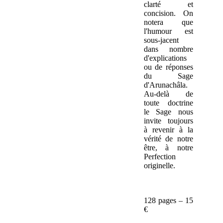
clarté et
concision. On
notera que
l'humour est
sous-jacent
dans nombre
d'explications
ou de réponses
du Sage
d'Arunachâla.
Au-delà de
toute doctrine
le Sage nous
invite toujours
à revenir à la
vérité de notre
être, à notre
Perfection
originelle.
128 pages – 15
€