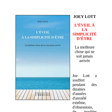
JOEY LOTT
L’ÉVEIL À
LA
SIMPLICITÉ
D’ÊTRE
La meilleure
chose qui ne
soit jamais
arrivée
Joe Lott a
souffert
pendant des
dizaines
d'années
d'anxiété
extrême,
d'obsessions,
de troubles