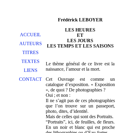
Frédérick LEBOYER
LES HEURES
ACCUEIL
ET
LES JOURS
AUTEURS
LES TEMPS ET LES SAISONS
TITRES
TEXTES
Le thème général de ce livre est la
naissance, l’amour et la mort.
LIENS
CONTACT
Cet Ouvrage est comme un
catalogue d’exposition. « Exposition
», de quoi ? De photographies ?
Oui ; et non :
Il ne s’agit pas de ces photographies
que l’on trouve sur un passeport,
photo, dites, d’identité.
Mais de celles qui sont des Portraits.
“Portraits”, ici, de feuilles, de fleurs.
En un noir et blanc qui est proche
des lithographies ou d’Eau-fortes.