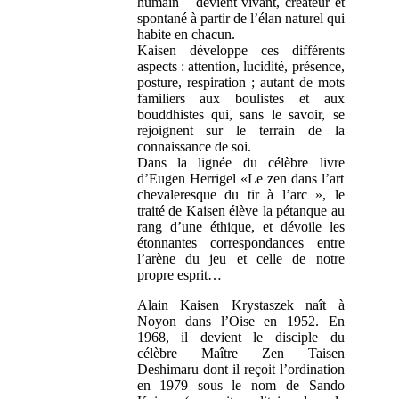
humain – devient vivant, créateur et
spontané à partir de l’élan naturel qui
habite en chacun.
Kaisen développe ces différents
aspects : attention, lucidité, présence,
posture, respiration ; autant de mots
familiers aux boulistes et aux
bouddhistes qui, sans le savoir, se
rejoignent sur le terrain de la
connaissance de soi.
Dans la lignée du célèbre livre
d’Eugen Herrigel «Le zen dans l’art
chevaleresque du tir à l’arc », le
traité de Kaisen élève la pétanque au
rang d’une éthique, et dévoile les
étonnantes correspondances entre
l’arène du jeu et celle de notre
propre esprit…
Alain Kaisen Krystaszek naît à
Noyon dans l’Oise en 1952. En
1968, il devient le disciple du
célèbre Maître Zen Taisen
Deshimaru dont il reçoit l’ordination
en 1979 sous le nom de Sando