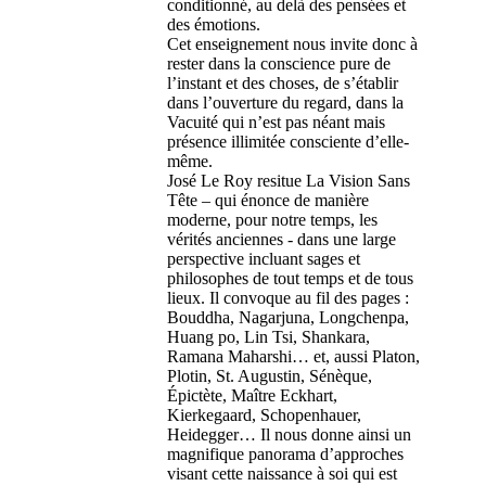
conditionné, au delà des pensées et
des émotions.
Cet enseignement nous invite donc à
rester dans la conscience pure de
l’instant et des choses, de s’établir
dans l’ouverture du regard, dans la
Vacuité qui n’est pas néant mais
présence illimitée consciente d’elle-
même.
José Le Roy resitue La Vision Sans
Tête – qui énonce de manière
moderne, pour notre temps, les
vérités anciennes - dans une large
perspective incluant sages et
philosophes de tout temps et de tous
lieux. Il convoque au fil des pages :
Bouddha, Nagarjuna, Longchenpa,
Huang po, Lin Tsi, Shankara,
Ramana Maharshi… et, aussi Platon,
Plotin, St. Augustin, Sénèque,
Épictète, Maître Eckhart,
Kierkegaard, Schopenhauer,
Heidegger… Il nous donne ainsi un
magnifique panorama d’approches
visant cette naissance à soi qui est