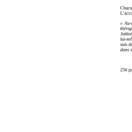
Chacun
L’acco
« Au-
thérap
Jattio
lui-mê
suis d
dans s
256 p