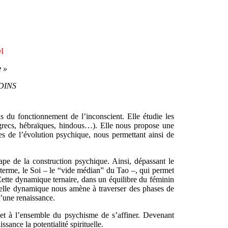
I
e
»
RDINS
is du fonctionnement de l’inconscient. Elle étudie les
(grecs, hébraïques, hindous…). Elle nous propose une
les de l’évolution psychique, nous permettant ainsi de
pe de la construction psychique. Ainsi, dépassant le
e terme, le Soi – le “vide médian” du Tao –, qui permet
 Cette dynamique ternaire, dans un équilibre du féminin
 telle dynamique nous amène à traverser des phases de
’une renaissance.
met à l’ensemble du psychisme de s’affiner. Devenant
ssance la potentialité spirituelle.