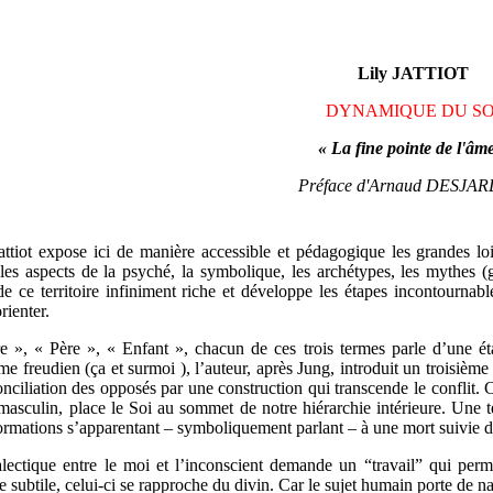
Lily JATTIOT
DYNAMIQUE DU SO
« La fine pointe de l'âm
Préface d'Arnaud DESJA
attiot expose ici de manière accessible et pédagogique les grandes lo
les aspects de la psyché, la symbolique, les archétypes, les mythes 
de ce territoire infiniment riche et développe les étapes incontournab
rienter.
 », « Père », « Enfant », chacun de ces trois termes parle d’une éta
me freudien (ça et surmoi ), l’auteur, après Jung, introduit un troisièm
onciliation des opposés par une construction qui transcende le conflit.
masculin, place le Soi au sommet de notre hiérarchie intérieure. Une
ormations s’apparentant – symboliquement parlant – à une mort suivie d
lectique entre le moi et l’inconscient demande un “travail” qui per
e subtile, celui-ci se rapproche du divin. Car le sujet humain porte de nai