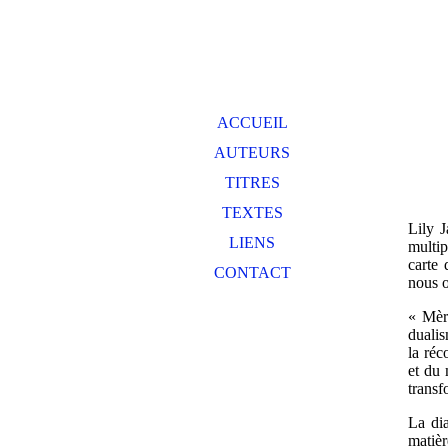
ACCUEIL
AUTEURS
TITRES
TEXTES
Lily J
LIENS
multip
carte 
CONTACT
nous o
« Mère
dualis
la réc
et du 
transf
La dia
matièr