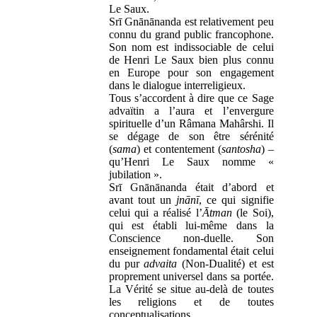
Le Saux.
Srī Gnānānanda est relativement peu
connu du grand public francophone.
Son nom est indissociable de celui
de Henri Le Saux bien plus connu
en Europe pour son engagement
dans le dialogue interreligieux.
Tous s’accordent à dire que ce Sage
advaïtin a l’aura et l’envergure
spirituelle d’un Râmana Mahârshi. Il
se dégage de son être sérénité
(
sama
) et contentement (
santosha
) –
qu’Henri Le Saux nomme «
jubilation ».
Srī Gnānānanda était d’abord et
avant tout un
jnānī
, ce qui signifie
celui qui a réalisé l’
Ātman
(le Soi),
qui est établi lui-même dans la
Conscience non-duelle. Son
enseignement fondamental était celui
du pur
advaita
(Non-Dualité) et est
proprement universel dans sa portée.
La Vérité se situe au-delà de toutes
les religions et de toutes
conceptualisations.