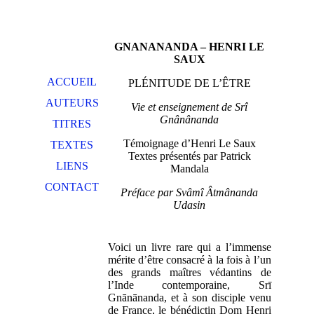
GNANANANDA – HENRI LE
SAUX
ACCUEIL
PLÉNITUDE DE L’ÊTRE
AUTEURS
Vie et enseignement de Srî
Gnânânanda
TITRES
Témoignage d’Henri Le Saux
TEXTES
Textes présentés par Patrick
LIENS
Mandala
CONTACT
Préface par Svâmî Âtmânanda
Udasin
Voici un livre rare qui a l’immense
mérite d’être consacré à la fois à l’un
des grands maîtres védantins de
l’Inde contemporaine, Srī
Gnānānanda, et à son disciple venu
de France, le bénédictin Dom Henri