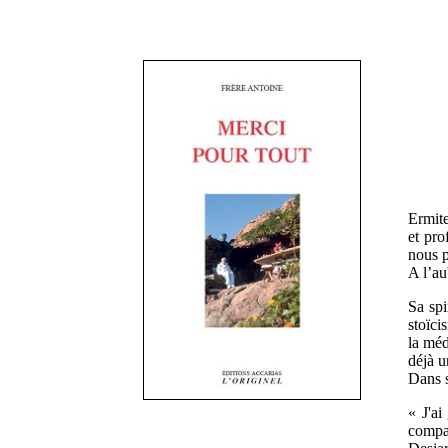
Ermite
et pro
nous p
A l’au
Sa spi
stoïci
la méd
déjà u
Dans s
« J'ai
compa