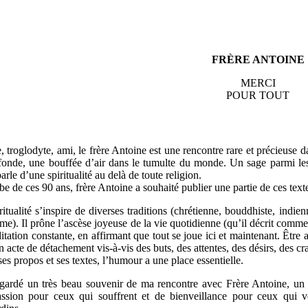
FRÈRE ANTOINE
MERCI
POUR TOUT
, troglodyte, ami, le frère Antoine est une rencontre rare et précieuse d
fonde, une bouffée d’air dans le tumulte du monde. Un sage parmi les 
arle d’une spiritualité au delà de toute religion.
be de ces 90 ans, frère Antoine a souhaité publier une partie de ces te
ritualité s’inspire de diverses traditions (chrétienne, bouddhiste, indi
sme). Il prône l’ascèse joyeuse de la vie quotidienne (qu’il décrit com
itation constante, en affirmant que tout se joue ici et maintenant. Être at
n acte de détachement vis-à-vis des buts, des attentes, des désirs, des cra
es propos et ses textes, l’humour a une place essentielle.
 gardé un très beau souvenir de ma rencontre avec Frère Antoine, un ê
ssion pour ceux qui souffrent et de bienveillance pour ceux qui veu