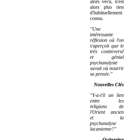
alors vécu, n'est
alors plus rien
d'habituellement
connu.
"Une
intéressante
réflexion où l'on
s'aperçoit que le
très contreversé
et génial
psychanalyste
savait où nourrir
sa pensée."
Nouvelles Clés
"Y-a-t'il un lien
entre les
religions de
l'Orient ancien
et la
psychanalyse
lacanienne?"
Quinzaine