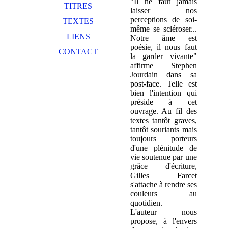
"Il ne faut jamais
TITRES
laisser nos
perceptions de soi-
TEXTES
même se scléroser...
LIENS
Notre âme est
poésie, il nous faut
CONTACT
la garder vivante"
affirme Stephen
Jourdain dans sa
post-face. Telle est
bien l'intention qui
préside à cet
ouvrage. Au fil des
textes tantôt graves,
tantôt souriants mais
toujours porteurs
d'une plénitude de
vie soutenue par une
grâce d'écriture,
Gilles Farcet
s'attache à rendre ses
couleurs au
quotidien.
L'auteur nous
propose, à l'envers