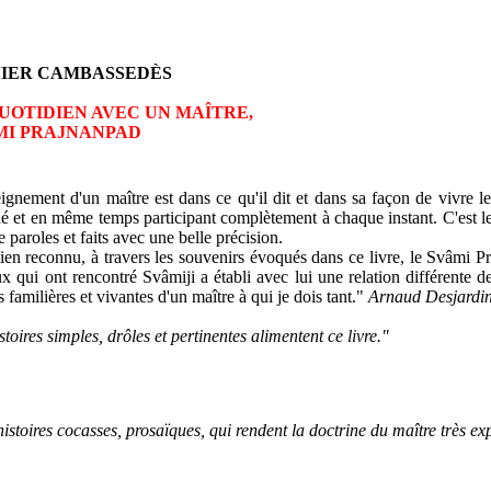
VIER CAMBASSEDÈS
UOTIDIEN AVEC UN MAÎTRE,
MI PRAJNANPAD
ignement d'un maître est dans ce qu'il dit et dans sa façon de vivre le 
é et en même temps participant complètement à chaque instant. C'est 
ue paroles et faits avec une belle précision.
bien reconnu, à travers les souvenirs évoqués dans ce livre, le Svâmi P
x qui ont rencontré Svâmiji a établi avec lui une relation différente de
 familières et vivantes d'un maître à qui je dois tant."
Arnaud Desjardi
stoires simples, drôles et pertinentes alimentent ce livre."
istoires cocasses, prosaïques, qui rendent la doctrine du maître très expl