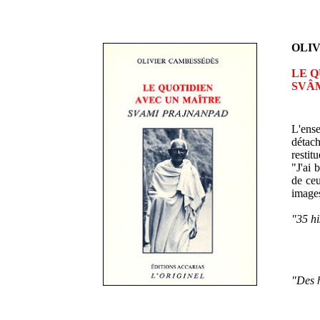
OLI
LE Q
SVÂ
L'ense
détach
restit
"J'ai 
de ceu
images
"35 hi
"Des h