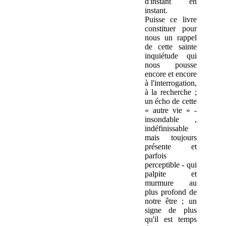
d'instant en
instant.
Puisse ce livre
constituer pour
nous un rappel
de cette sainte
inquiétude qui
nous pousse
encore et encore
à l'interrogation,
à la recherche ;
un écho de cette
« autre vie » -
insondable ,
indéfinissable
mais toujours
présente et
parfois
perceptible - qui
palpite et
murmure au
plus profond de
notre être ; un
signe de plus
qu'il est temps