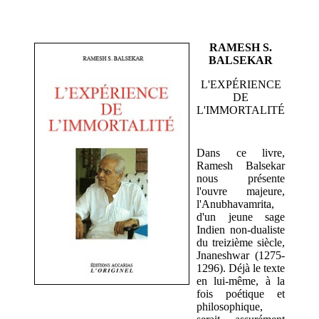
RAMESH S.
BALSEKAR
L'EXPÉRIENCE
DE
L'IMMORTALITÉ
Dans ce livre,
Ramesh Balsekar
nous présente
l'ouvre majeure,
l'Anubhavamrita,
d'un jeune sage
Indien non-dualiste
du treizième siècle,
Jnaneshwar (1275-
1296). Déjà le texte
en lui-même, à la
fois poétique et
philosophique,