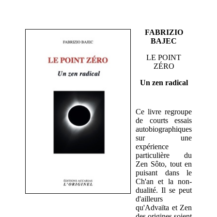
FABRIZIO
BAJEC
LE POINT
ZÉRO
Un zen radical
Ce livre regroupe
de courts essais
autobiographiques
sur une
expérience
particulière du
Zen Sôto, tout en
puisant dans le
Ch'an et la non-
dualité. Il se peut
d'ailleurs
qu'Advaïta et Zen
des origines soient