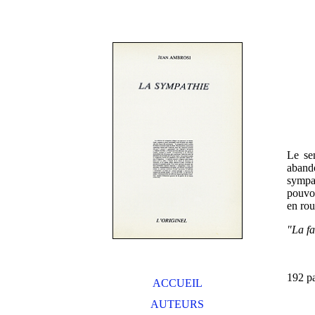
Le se
abando
sympat
pouvoi
en rou
"La fa
192 p
ACCUEIL
AUTEURS