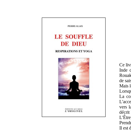
Ce liv
Inde d
Rouakh
de sai
Mais l
Lorsqu
La cor
L'acce
vers l
décrit
L'Être
Prendr
Il est