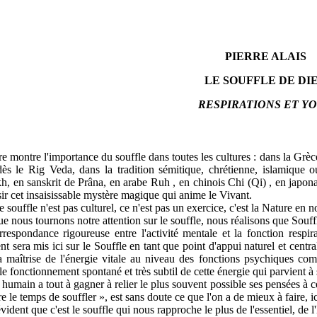
PIERRE ALAIS
LE SOUFFLE DE DI
RESPIRATIONS ET Y
re montre l'importance du souffle dans toutes les cultures : dans la Grèc
ès le Rig Veda, dans la tradition sémitique, chrétienne, islamique 
, en sanskrit de Prâna, en arabe Ruh , en chinois Chi (Qi) , en japonai
sir cet insaisissable mystère magique qui anime le Vivant.
e souffle n'est pas culturel, ce n'est pas un exercice, c'est la Nature en 
e nous tournons notre attention sur le souffle, nous réalisons que Souff
respondance rigoureuse entre l'activité mentale et la fonction respi
nt sera mis ici sur le Souffle en tant que point d'appui naturel et centr
a maîtrise de l'énergie vitale au niveau des fonctions psychiques co
 le fonctionnement spontané et très subtil de cette énergie qui parvient 
 humain a tout à gagner à relier le plus souvent possible ses pensées à
e le temps de souffler », est sans doute ce que l'on a de mieux à faire, i
 évident que c'est le souffle qui nous rapproche le plus de l'essentiel, de 