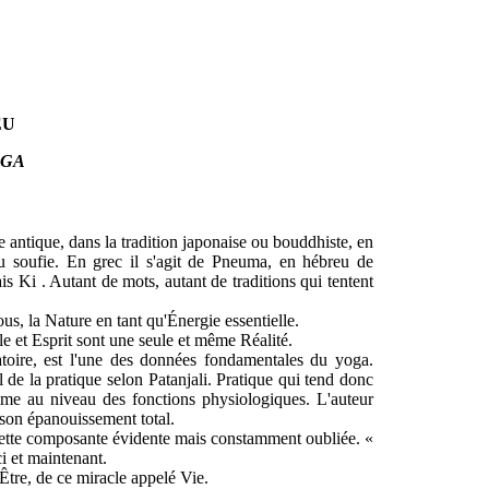
EU
OGA
e antique, dans la tradition japonaise ou bouddhiste, en
ou soufie. En grec il s'agit de Pneuma, en hébreu de
s Ki . Autant de mots, autant de traditions qui tentent
nous, la Nature en tant qu'Énergie essentielle.
le et Esprit sont une seule et même Réalité.
ratoire, est l'une des données fondamentales du yoga.
al de la pratique selon Patanjali. Pratique qui tend donc
mme au niveau des fonctions physiologiques. L'auteur
à son épanouissement total.
 cette composante évidente mais constamment oubliée. «
ci et maintenant.
l'Être, de ce miracle appelé Vie.