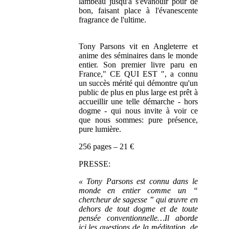
lambeau jusqu'à s'évanouir pour de
bon, faisant place à l'évanescente
fragrance de l'ultime.
Tony Parsons vit en Angleterre et
anime des séminaires dans le monde
entier. Son premier livre paru en
France," CE QUI EST ", a connu
un succès mérité qui démontre qu'un
public de plus en plus large est prêt à
accueillir une telle démarche - hors
dogme - qui nous invite à voir ce
que nous sommes: pure présence,
pure lumière.
256 pages – 21 €
PRESSE:
« Tony Parsons est connu dans le
monde en entier comme un “
chercheur de sagesse ” qui œuvre en
dehors de tout dogme et de toute
pensée conventionnelle…Il aborde
ici les questions de la méditation, de