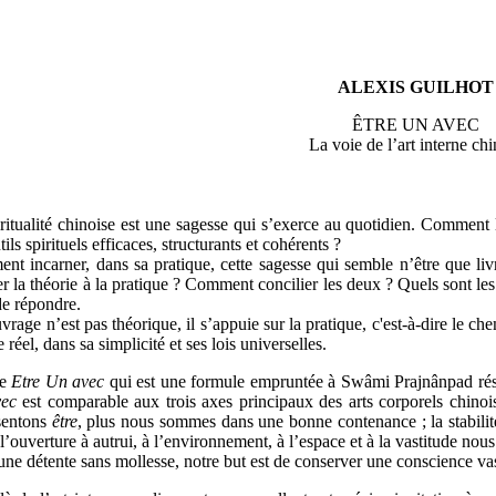
ALEXIS GUILHOT
ÊTRE UN AVEC
La voie de l’art interne chi
ritualité chinoise est une sagesse qui s’exerce au quotidien. Comment l
tils spirituels efficaces, structurants et cohérents ?
t incarner, dans sa pratique, cette sagesse qui semble n’être que livr
er la théorie à la pratique ? Comment concilier les deux ? Quels sont les
de répondre.
vrage n’est pas théorique, il s’appuie sur la pratique, c'est-à-dire le 
e réel, dans sa simplicité et ses lois universelles.
e
Etre Un avec
qui
est une formule empruntée à Swâmi Prajnânpad résu
vec
est comparable aux trois axes principaux des arts corporels chinois 
sentons
être
, plus nous sommes dans une bonne contenance ; la stabilité
 l’ouverture à autrui, à l’environnement, à l’espace et à la vastitude nou
ne détente sans mollesse, notre but est de conserver une conscience vas