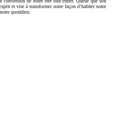
ne conversion de notre être tout entier. Quelle que soit
prit et vise à transformer notre façon d’habiter notre
 notre quotidien.