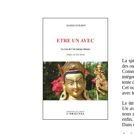
La spi
des ou
Commen
intégr
tente 
Cet ou
avec l
Le titr
Un a
nous 
enfin,
Dans u