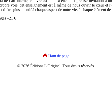
à de l’art interne, ce livre est une excellente et précise invitation à u
propre voie, cet enseignement est à même de nous ouvrir le cœur et l’es
et d’être plus attentif à chaque aspect de notre vie, à chaque élément de
ages –21 €
Haut de page
© 2026 Éditions L'Originel. Tous droits réservés.