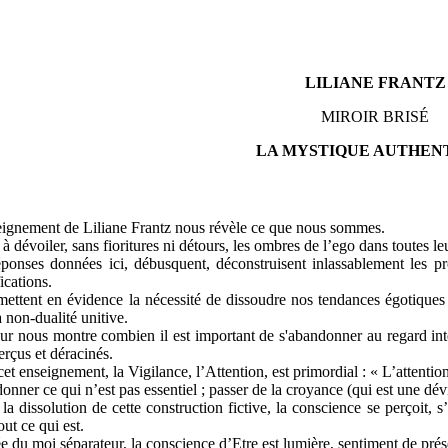
LILIANE FRANTZ
MIROIR BRISÉ
LA MYSTIQUE AUTHEN
ignement de Liliane Frantz nous révèle ce que nous sommes.
e à dévoiler, sans fioritures ni détours, les ombres de l’ego dans toutes le
ponses données ici, débusquent, déconstruisent inlassablement les pro
fications.
mettent en évidence la nécessité de dissoudre nos tendances égotiques a
a non-dualité unitive.
ur nous montre combien il est important de s'abandonner au regard in
erçus et déracinés.
et enseignement, la Vigilance, l’Attention, est primordial : « L’attention
nner ce qui n’est pas essentiel ; passer de la croyance (qui est une dév
la dissolution de cette construction fictive, la conscience se perçoit, 
out ce qui est.
e du moi séparateur, la conscience d’Etre est lumière, sentiment de pré