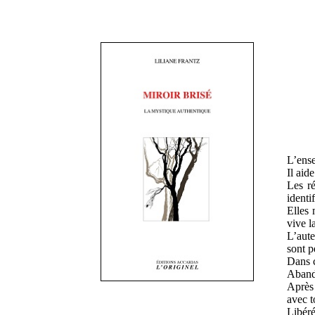
L’ense
Il aid
Les ré
identi
Elles 
vive l
L’aute
sont p
Dans c
Abando
Après 
avec t
Libéré