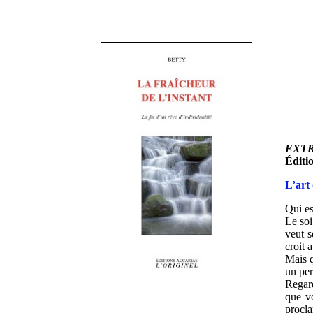
EXTRA
Éditio
L’art 
Qui es
Le soi
veut s
croit 
Mais q
un per
Regard
que vo
procla