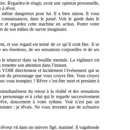
ire. Regardez-le réagir, avoir une opinion personnelle,
 à rêver.
, même dangereux pour lui. Il a bien raison. Il vous
s connaissances, dans le passé. Voir le garde dans le
er et regardez cette machine en action. Porter votre
ors de son milieu de survie imaginaire.
t, et son regard est teinté de ce qu’il croit être. Il se
 de ses émotions, de ses sensations corporelles et de ses
 le relancer dans sa bouillie mentale. La vigilance est
 remettre son attention dans l’instant.
à VOIR directement et lucidement l’événement qui se
miroir du personnage que vous croyez être. Vous croyez
s vous trompiez ? Rêver c’est être mort et persister à
simultanément du retour à la réalité et des sensations
u personnage et à celui qui le regarde successivement
 rêve, doucement à votre rythme. Voir n’est pas un
nstater : je rêvais. Ne vous inventez pas de scénarios
e rêveur vit dans un univers figé, inanimé. Il vagabonde