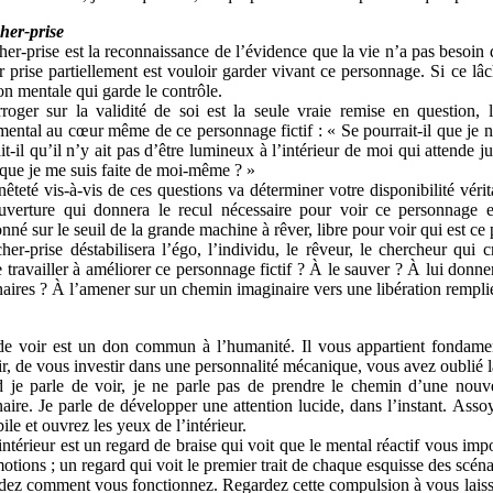
her-prise
her-prise est la reconnaissance de l’évidence que la vie n’a pas besoin 
 prise partiellement est vouloir garder vivant ce personnage. Si ce lâche
on mentale qui garde le contrôle.
rroger sur la validité de soi est la seule vraie remise en question, 
ental au cœur même de ce personnage fictif : « Se pourrait-il que je n
it-il qu’il n’y ait pas d’être lumineux à l’intérieur de moi qui attende ju
 que je me suis faite de moi-même ? »
êteté vis-à-vis de ces questions va déterminer votre disponibilité vérita
uverture qui donnera le recul nécessaire pour voir ce personnage en
onné sur le seuil de la grande machine à rêver, libre pour voir qui est c
her-prise déstabilisera l’égo, l’individu, le rêveur, le chercheur qui c
 travailler à améliorer ce personnage fictif ? À le sauver ? À lui donne
aires ? À l’amener sur un chemin imaginaire vers une libération rempli
de voir est un don commun à l’humanité. Il vous appartient fondamen
r, de vous investir dans une personnalité mécanique, vous avez oublié la
je parle de voir, je ne parle pas de prendre le chemin d’une nouvell
aire. Je parle de développer une attention lucide, dans l’instant. Asso
le et ouvrez les yeux de l’intérieur.
intérieur est un regard de braise qui voit que le mental réactif vous imp
otions ; un regard qui voit le premier trait de chaque esquisse des scéna
ez comment vous fonctionnez. Regardez cette compulsion à vous laisser