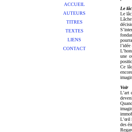
ACCUEIL
Le lâc
AUTEURS
Le lâc
Lâcher
TITRES
décisi
S’inte
TEXTES
fondam
LIENS
pourra
l’idée
CONTACT
L’honn
une o
positi
Ce lâc
encore
imagin
Voir
L’art 
deveni
Quand 
imagin
immobi
L’œil 
des ém
Regard