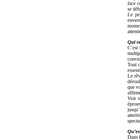
face c
se déb
Le pe
enverr
moment
attent
Qui r
C’est 
multip
convic
Tout c
essent
Le rê
déroul
que vo
affirm
Voir v
éprouv
jusqu
atterr
specta
Qu’est
Dans l