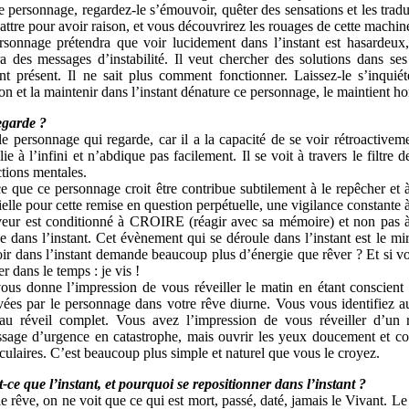
e personnage, regardez-le s’émouvoir, quêter des sensations et les tradu
attre pour avoir raison, et vous découvrirez les rouages de cette machine
rsonnage prétendra que voir lucidement dans l’instant est hasardeux
a des messages d’instabilité. Il veut chercher des solutions dans se
 présent. Il ne sait plus comment fonctionner. Laissez-le s’inquiét
ion et la maintenir dans l’instant dénature ce personnage, le maintient h
egarde ?
le personnage qui regarde, car il a la capacité de se voir rétroactivemen
lie à l’infini et n’abdique pas facilement. Il se voit à travers le filtre
tions mentales.
e que ce personnage croit être contribue subtilement à le repêcher et à
ielle pour cette remise en question perpétuelle, une vigilance constante à
veur est conditionné à CROIRE (réagir avec sa mémoire) et non pas 
e dans l’instant. Cet évènement qui se déroule dans l’instant est le 
ir dans l’instant demande beaucoup plus d’énergie que rêver ? Et si vou
er dans le temps : je vis !
ous donne l’impression de vous réveiller le matin en étant conscient 
ées par le personnage dans votre rêve diurne. Vous vous identifiez a
’au réveil complet. Vous avez l’impression de vous réveiller d’un
issage d’urgence en catastrophe, mais ouvrir les yeux doucement et co
culaires. C’est beaucoup plus simple et naturel que vous le croyez.
-ce que l’instant, et pourquoi se repositionner dans l’instant ?
e rêve, on ne voit que ce qui est mort, passé, daté, jamais le Vivant. L