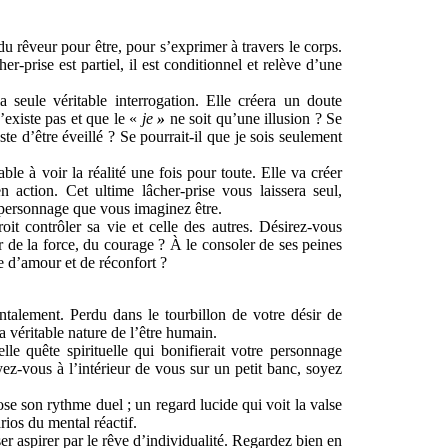
du rêveur pour être, pour s’exprimer à travers le corps.
r-prise est partiel, il est conditionnel et relève d’une
la seule véritable interrogation. Elle créera un doute
’existe pas et que le «
je
»
ne soit qu’une illusion ? Se
ste d’être éveillé ? Se pourrait-il que je sois seulement
ble à voir la réalité une fois pour toute. Elle va créer
 action. Cet ultime lâcher-prise vous laissera seul,
e personnage que vous imaginez être.
roit contrôler sa vie et celle des autres. Désirez-vous
r de la force, du courage ? À le consoler de ses peines
e d’amour et de réconfort ?
talement. Perdu dans le tourbillon de votre désir de
 véritable nature de l’être humain.
e quête spirituelle qui bonifierait votre personnage
yez-vous à l’intérieur de vous sur un petit banc, soyez
ose son rythme duel ; un regard lucide qui voit la valse
rios du mental réactif.
 aspirer par le rêve d’individualité. Regardez bien en