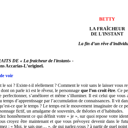
BETTY
LA FRAÎCHEUR
DE L'INSTANT
La fin d’un rêve d’individu
ITS DE « La fraicheur de l'instant» -
ns Accarias-L’originel.
de voir
t le soi ? Existe-t-il réellement ? Comment le voir sans le laisser vous
 dont on parle ici est le rêveur, le personnage
que l’on croit être
. Ce pe
e perfectionner, s’améliorer et même s’illuminer. Il est celui que vous
au temps d’apprentissage par l’accumulation de connaissances. Il vit dan
u’est-ce que le temps ? Le temps est le mouvement imaginaire de ce pe
sonnage fictif, un amalgame de souvenirs, de théories et d’habitudes.
ez honnêtement ce qui définit votre « je », sur quoi repose votre ident
us croyez être maintenant et que vous prévoyez devenir dans le futur
mez : « Moi, je sais que… », de qui parlez-vous ? à partir de quel point